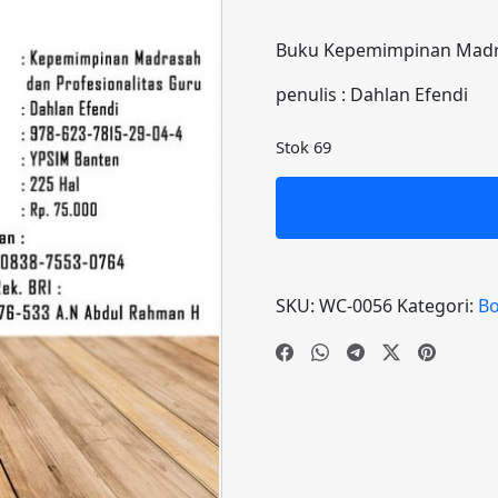
penilaian
pelangga
Buku Kepemimpinan Madra
n
penulis : Dahlan Efendi
Stok 69
SKU:
WC-0056
Kategori:
B