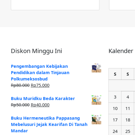
Diskon Minggu Ini
Kalender
Pengembangan Kebijakan
Pendidikan dalam Tinjauan
S
S
Polkumeksosbud
Rp
80.000
Rp
75.000
3
4
Buku Muridku Beda Karakter
Rp
50.000
Rp
40.000
10
11
Buku Hermeneutika Pappasang
17
18
Mebelusuri Jejak Kearifan Di Tanah
Mandar
24
25