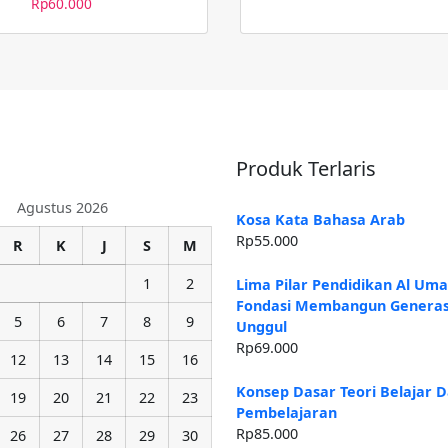
Rp
60.000
Produk Terlaris
Agustus 2026
Kosa Kata Bahasa Arab
Rp
55.000
R
K
J
S
M
1
2
Lima Pilar Pendidikan Al Um
Fondasi Membangun Generas
5
6
7
8
9
Unggul
Rp
69.000
12
13
14
15
16
Konsep Dasar Teori Belajar 
19
20
21
22
23
Pembelajaran
Rp
85.000
26
27
28
29
30