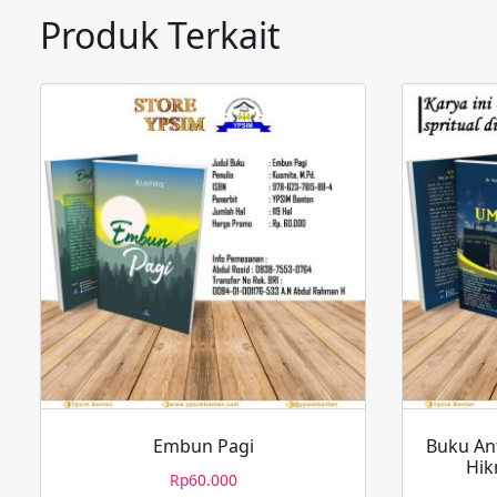
Produk Terkait
Embun Pagi
Buku An
Hik
Rp
60.000