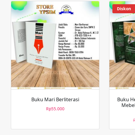
Diskon
Buku Mari Berliterasi
Buku H
Mebel
Rp
55.000