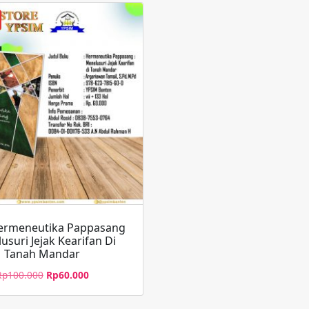
ermeneutika Pappasang
usuri Jejak Kearifan Di
Tanah Mandar
Rp
100.000
Rp
60.000