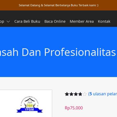
Selamat Datang & Selamat Berbelanja Buku Terbaik kami :)
op
Cara Beli Buku
Baca Online
Member Area
Kontak
ah Dan Profesionalitas
(
5
ulasan pela
Peringkat
4
3.75
dari
Rp
75.000
5
berdasar
kan