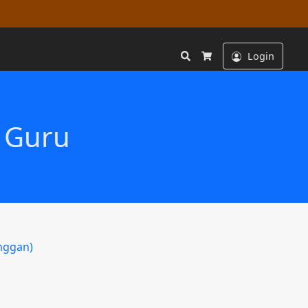
Search
Login
Cart
 Guru
nggan)