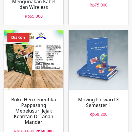
Mengunakan Kabel
Rp
75.000
dan Wireless
Rp
55.000
Diskon
Buku Hermeneutika
Moving Forward X
Pappasang
Semester 1
Mebelusuri Jejak
Rp
59.800
Kearifan Di Tanah
Mandar
Rp
100.000
Rp
60.000