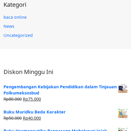
Kategori
baca online
News
Uncategorized
Diskon Minggu Ini
Pengembangan Kebijakan Pendidikan dalam Tinjauan
Polkumeksosbud
Rp
80.000
Rp
75.000
Buku Muridku Beda Karakter
Rp
50.000
Rp
40.000
Buku Hermeneutika Pappasang Mebelusuri Jejak