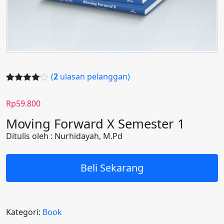
(
2
ulasan pelanggan)
Peringkat
2
4.00
dari
Rp
59.800
5
berdasar
Moving Forward X Semester 1
kan
penilaian
Ditulis oleh : Nurhidayah, M.Pd
pelanggan
Beli Sekarang
Kategori:
Book