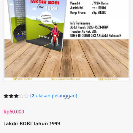
(
2
ulasan pelanggan)
Peringk
2
at
3.00
Rp
60.000
dari 5
berda
sarka
Takdir BOBI Tahun 1999
n
penilaia