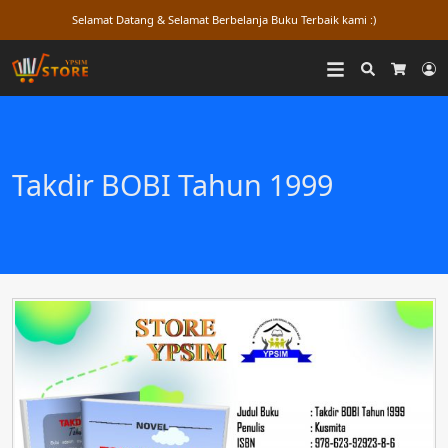
Selamat Datang & Selamat Berbelanja Buku Terbaik kami :)
Search
L
Cart
Takdir BOBI Tahun 1999