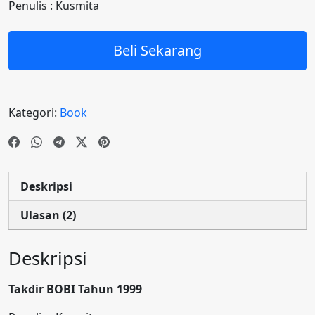
Penulis : Kusmita
n
pelangg
an
Beli Sekarang
Kategori:
Book
Deskripsi
Ulasan (2)
Deskripsi
Takdir BOBI Tahun 1999