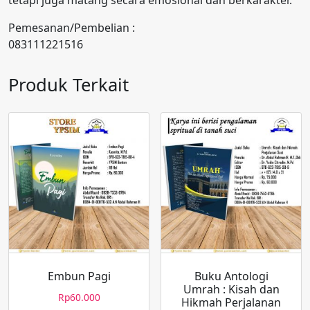
tetapi juga matang secara emosional dan berkarakter.
Pemesanan/Pembelian :
083111221516
Produk Terkait
Embun Pagi
Buku Antologi
Umrah : Kisah dan
Rp
60.000
Hikmah Perjalanan