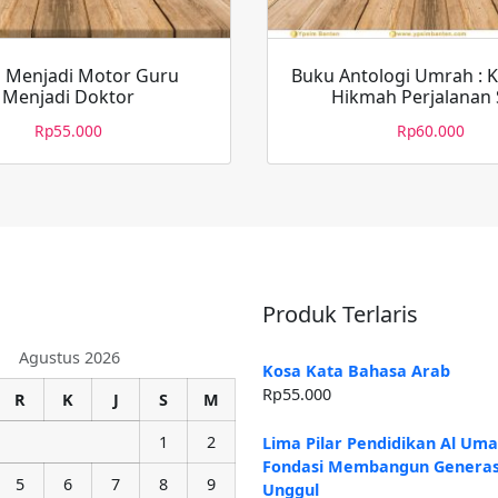
 Menjadi Motor Guru
Buku Antologi Umrah : K
Menjadi Doktor
Hikmah Perjalanan 
Rp
55.000
Rp
60.000
Produk Terlaris
Agustus 2026
Kosa Kata Bahasa Arab
Rp
55.000
R
K
J
S
M
1
2
Lima Pilar Pendidikan Al Um
Fondasi Membangun Generas
5
6
7
8
9
Unggul