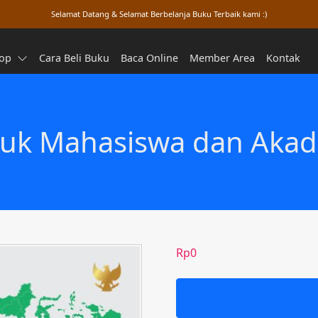
Selamat Datang & Selamat Berbelanja Buku Terbaik kami :)
op
Cara Beli Buku
Baca Online
Member Area
Kontak
tuk Mahasiswa dan Akad
Rp
0