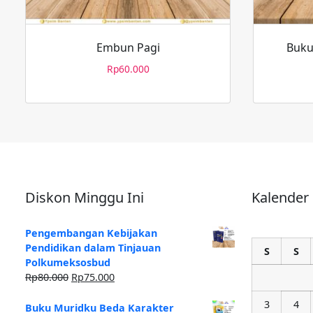
Embun Pagi
Buku
Rp
60.000
Diskon Minggu Ini
Kalender
Pengembangan Kebijakan
Pendidikan dalam Tinjauan
S
S
Polkumeksosbud
Rp
80.000
Rp
75.000
3
4
Buku Muridku Beda Karakter