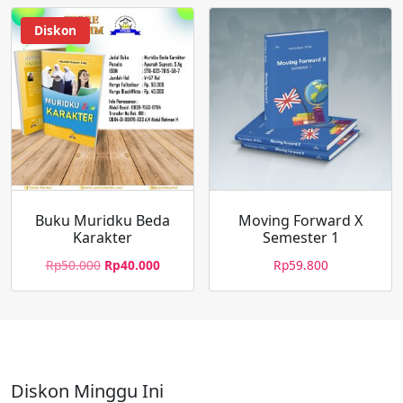
Diskon
Buku Muridku Beda
Moving Forward X
Karakter
Semester 1
Rp
50.000
Rp
40.000
Rp
59.800
Diskon Minggu Ini