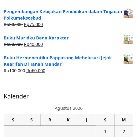
Pengembangan Kebijakan Pendidikan dalam Tinjauan
Polkumeksosbud
Rp
80.000
Rp
75.000
Buku Muridku Beda Karakter
Rp
50.000
Rp
40.000
Buku Hermeneutika Pappasang Mebelusuri Jejak
Kearifan Di Tanah Mandar
Rp
100.000
Rp
60.000
Kalender
Agustus 2026
S
S
R
K
J
S
M
1
2