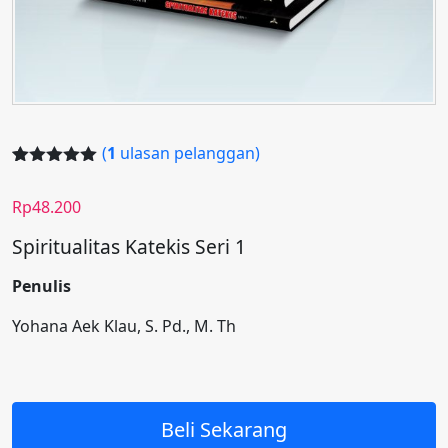
(
1
ulasan pelanggan)
Peringkat
1
5.00
dari 5
Rp
48.200
berdasarka
n
penilaian
Spiritualitas Katekis Seri 1
pelanggan
Penulis
Yohana Aek Klau, S. Pd., M. Th
Beli Sekarang