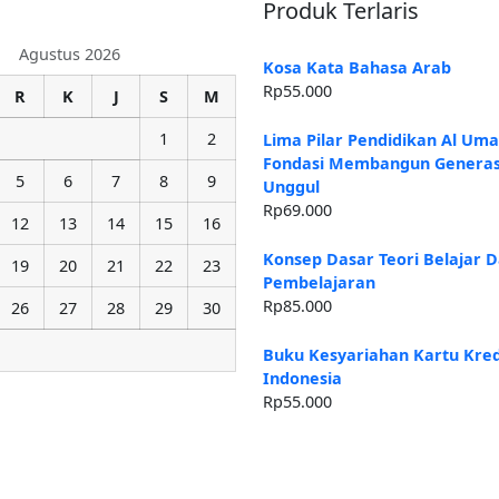
Produk Terlaris
Agustus 2026
Kosa Kata Bahasa Arab
Rp
55.000
R
K
J
S
M
1
2
Lima Pilar Pendidikan Al Um
Fondasi Membangun Generas
5
6
7
8
9
Unggul
Rp
69.000
12
13
14
15
16
Konsep Dasar Teori Belajar 
19
20
21
22
23
Pembelajaran
Rp
85.000
26
27
28
29
30
Buku Kesyariahan Kartu Kredi
Indonesia
Rp
55.000