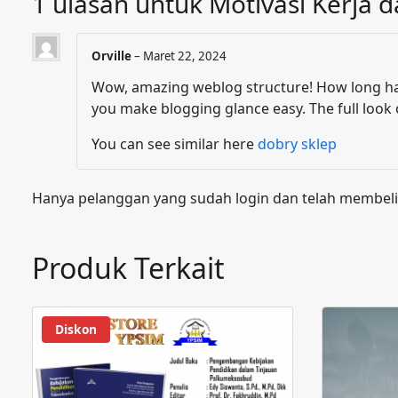
1 ulasan untuk
Motivasi Kerja 
Orville
–
Maret 22, 2024
Wow, amazing weblog structure! How long ha
you make blogging glance easy. The full look of
You can see similar here
dobry sklep
Hanya pelanggan yang sudah login dan telah membeli
Produk Terkait
Diskon