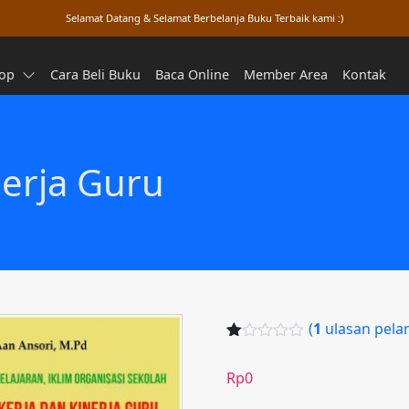
Selamat Datang & Selamat Berbelanja Buku Terbaik kami :)
op
Cara Beli Buku
Baca Online
Member Area
Kontak
nerja Guru
(
1
ulasan pela
Pe
1
rin
Rp
0
gk
at