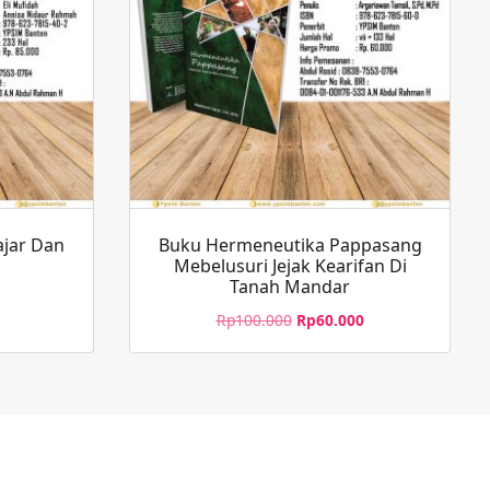
ajar Dan
Buku Hermeneutika Pappasang
Mebelusuri Jejak Kearifan Di
Tanah Mandar
Rp
100.000
Rp
60.000