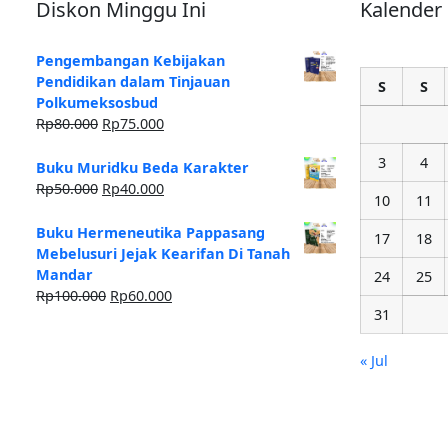
Diskon Minggu Ini
Kalender
Pengembangan Kebijakan
Pendidikan dalam Tinjauan
S
S
Polkumeksosbud
Rp
80.000
Rp
75.000
3
4
Buku Muridku Beda Karakter
Rp
50.000
Rp
40.000
10
11
Buku Hermeneutika Pappasang
17
18
Mebelusuri Jejak Kearifan Di Tanah
Mandar
24
25
Rp
100.000
Rp
60.000
31
« Jul