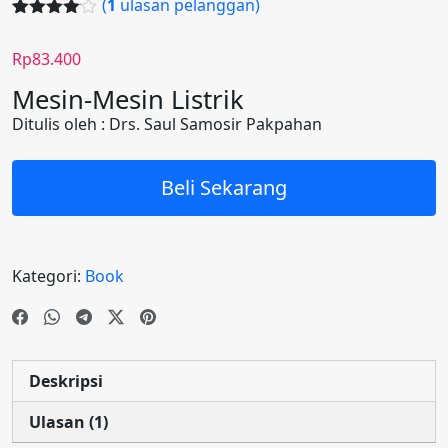
(
1
ulasan pelanggan)
Peringkat
1
4.00
dari
Rp
83.400
5
berdasar
Mesin-Mesin Listrik
kan
penilaian
Ditulis oleh : Drs. Saul Samosir Pakpahan
pelanggan
Beli Sekarang
Kategori:
Book
Deskripsi
Ulasan (1)