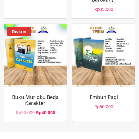
Rp
35.000
Diskon
Buku Muridku Beda
Embun Pagi
Karakter
Rp
60.000
Rp
50.000
Rp
40.000