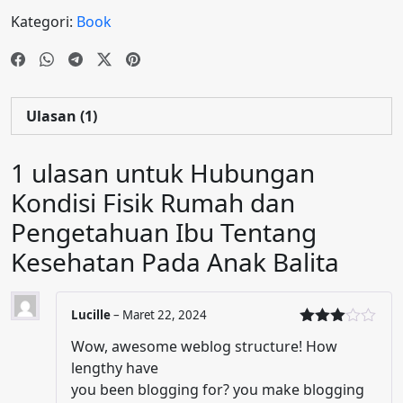
Kategori:
Book
Ulasan (1)
1 ulasan untuk
Hubungan
Kondisi Fisik Rumah dan
Pengetahuan Ibu Tentang
Kesehatan Pada Anak Balita
Lucille
–
Maret 22, 2024
Dinilai
Wow, awesome weblog structure! How
3
dari
5
lengthy have
you been blogging for? you make blogging