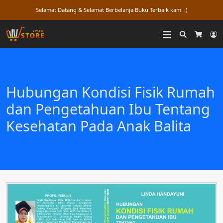
Selamat Datang & Selamat Berbelanja Buku Terbaik kami :)
Search
L
Cart
Hubungan Kondisi Fisik Rumah
dan Pengetahuan Ibu Tentang
Kesehatan Pada Anak Balita