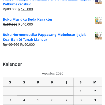
Polkumeksosbud
Rp
80.000
Rp
75.000
Buku Muridku Beda Karakter
Rp
50.000
Rp
40.000
Buku Hermeneutika Pappasang Mebelusuri Jejak
Kearifan Di Tanah Mandar
Rp
100.000
Rp
60.000
Kalender
Agustus 2026
S
S
R
K
J
S
M
1
2
3
4
5
6
7
8
9