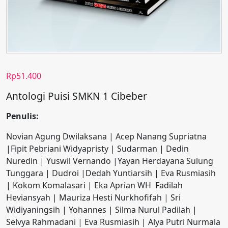
Rp
51.400
Antologi Puisi SMKN 1 Cibeber
Penulis:
Novian Agung Dwilaksana | Acep Nanang Supriatna
|Fipit Pebriani Widyapristy | Sudarman | Dedin
Nuredin | Yuswil Vernando |Yayan Herdayana Sulung
Tunggara | Dudroi |Dedah Yuntiarsih | Eva Rusmiasih
| Kokom Komalasari | Eka Aprian WH Fadilah
Heviansyah | Mauriza Hesti Nurkhofifah | Sri
Widiyaningsih | Yohannes | Silma Nurul Padilah |
Selvya Rahmadani | Eva Rusmiasih | Alya Putri Nurmala