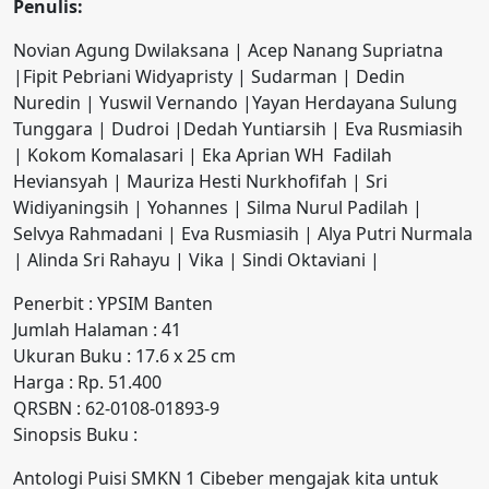
Penulis:
Novian Agung Dwilaksana | Acep Nanang Supriatna
|Fipit Pebriani Widyapristy | Sudarman | Dedin
Nuredin | Yuswil Vernando |Yayan Herdayana Sulung
Tunggara | Dudroi |Dedah Yuntiarsih | Eva Rusmiasih
| Kokom Komalasari | Eka Aprian WH Fadilah
Heviansyah | Mauriza Hesti Nurkhofifah | Sri
Widiyaningsih | Yohannes | Silma Nurul Padilah |
Selvya Rahmadani | Eva Rusmiasih | Alya Putri Nurmala
| Alinda Sri Rahayu | Vika | Sindi Oktaviani |
Penerbit : YPSIM Banten
Jumlah Halaman : 41
Ukuran Buku : 17.6 x 25 cm
Harga : Rp. 51.400
QRSBN : 62-0108-01893-9
Sinopsis Buku :
Antologi Puisi SMKN 1 Cibeber mengajak kita untuk