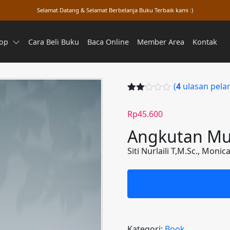
Selamat Datang & Selamat Berbelanja Buku Terbaik kami :)
op
Cara Beli Buku
Baca Online
Member Area
Kontak
(
4
ulasan pela
Perin
3
gkat
Rp
45.600
2.00
dari
Angkutan Mu
5
berd
asa
Siti Nurlaili T,M.Sc., Mon
rkan
penil
aian
pelan
ggan
Kategori:
Book