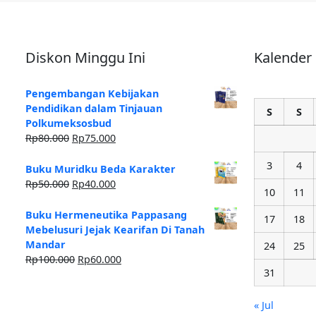
Diskon Minggu Ini
Kalender
Pengembangan Kebijakan
Pendidikan dalam Tinjauan
S
S
Polkumeksosbud
Rp
80.000
Rp
75.000
3
4
Buku Muridku Beda Karakter
Rp
50.000
Rp
40.000
10
11
Buku Hermeneutika Pappasang
17
18
Mebelusuri Jejak Kearifan Di Tanah
Mandar
24
25
Rp
100.000
Rp
60.000
31
« Jul