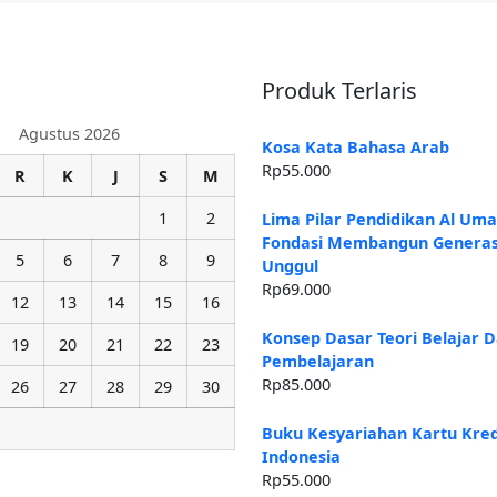
Produk Terlaris
Agustus 2026
Kosa Kata Bahasa Arab
Rp
55.000
R
K
J
S
M
1
2
Lima Pilar Pendidikan Al Um
Fondasi Membangun Generas
5
6
7
8
9
Unggul
Rp
69.000
12
13
14
15
16
Konsep Dasar Teori Belajar 
19
20
21
22
23
Pembelajaran
Rp
85.000
26
27
28
29
30
Buku Kesyariahan Kartu Kredi
Indonesia
Rp
55.000