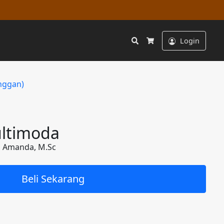
Search
Login
Cart
nggan)
ltimoda
ica Amanda, M.Sc
Beli Sekarang