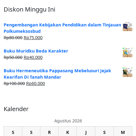
Diskon Minggu Ini
Pengembangan Kebijakan Pendidikan dalam Tinjauan
Polkumeksosbud
Rp
80.000
Rp
75.000
Buku Muridku Beda Karakter
Rp
50.000
Rp
40.000
Buku Hermeneutika Pappasang Mebelusuri Jejak
Kearifan Di Tanah Mandar
Rp
100.000
Rp
60.000
Kalender
Agustus 2026
S
S
R
K
J
S
M