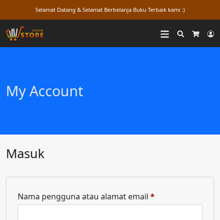
Selamat Datang & Selamat Berbelanja Buku Terbaik kami :)
Search
L
Cart
My Account
Masuk
Nama pengguna atau alamat email
*