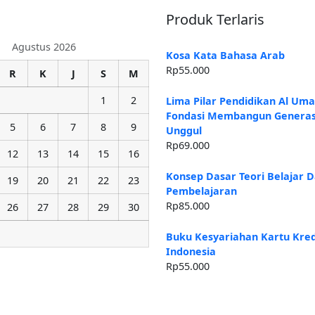
Produk Terlaris
Agustus 2026
Kosa Kata Bahasa Arab
Rp
55.000
R
K
J
S
M
1
2
Lima Pilar Pendidikan Al Um
Fondasi Membangun Generas
5
6
7
8
9
Unggul
Rp
69.000
12
13
14
15
16
Konsep Dasar Teori Belajar 
19
20
21
22
23
Pembelajaran
Rp
85.000
26
27
28
29
30
Buku Kesyariahan Kartu Kredi
Indonesia
Rp
55.000