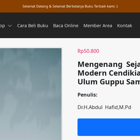
Selamat Datang & Selamat Berbelanja Buku Terbaik kami :)
op
Cara Beli Buku
Baca Online
Member Area
Kontak
Rp
50.800
Mengenang
Sej
Modern Cendikia
Ulum Guppu Sa
Penulis:
Dr.H.Abdul Hafid,M.Pd