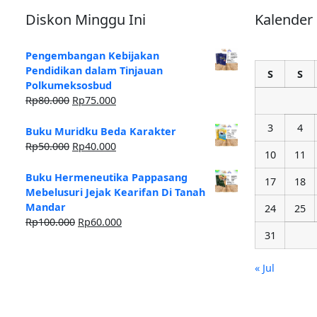
Diskon Minggu Ini
Kalender
Pengembangan Kebijakan
Pendidikan dalam Tinjauan
S
S
Polkumeksosbud
Rp
80.000
Rp
75.000
3
4
Buku Muridku Beda Karakter
Rp
50.000
Rp
40.000
10
11
Buku Hermeneutika Pappasang
17
18
Mebelusuri Jejak Kearifan Di Tanah
Mandar
24
25
Rp
100.000
Rp
60.000
31
« Jul