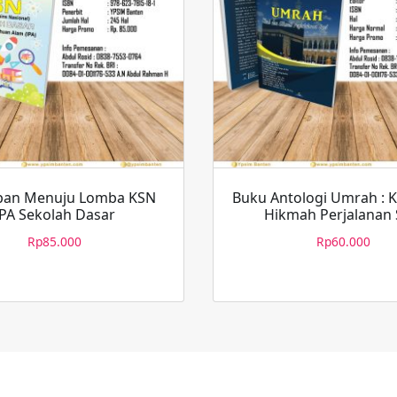
pan Menuju Lomba KSN
Buku Antologi Umrah : K
IPA Sekolah Dasar
Hikmah Perjalanan 
Rp
85.000
Rp
60.000