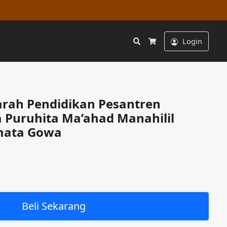
Search
Login
Cart
arah Pendidikan Pesantren
 Puruhita Ma’ahad Manahilil
mata Gowa
Beli Sekarang