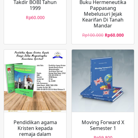
Takdir BOBI Tahun
Buku Hermeneutika
1999
Pappasang
Mebelusuri Jejak
Rp
60.000
Kearifan Di Tanah
Mandar
Rp
100.000
Rp
60.000
Pendidikan agama
Moving Forward X
Kristen kepada
Semester 1
remaja dalam
Rp
59.800