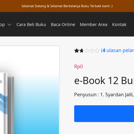
Selamat Datang & Selamat Berbelanja Buku Terbaik kami :)
op
Cara Beli Buku
Baca Online
Member Area
Kontak
(
4
ulasan pela
Peri
3
ngk
Rp
0
at
1.67
e-Book 12 Bu
dari
5
berd
as
Penyusun : 1. Syardan Jalil
arka
n
peni
laia
n
pela
ngg
an