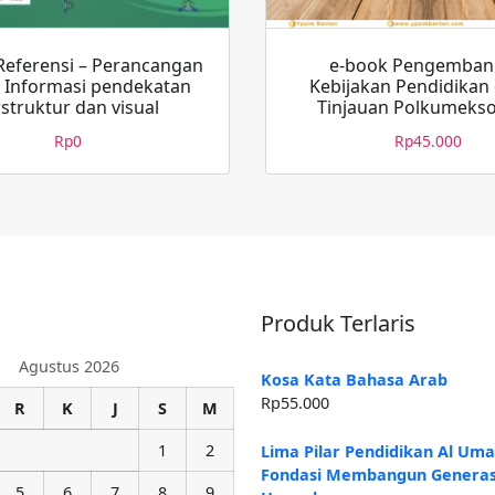
Referensi – Perancangan
e-book Pengemban
 Informasi pendekatan
Kebijakan Pendidikan
rstruktur dan visual
Tinjauan Polkumeks
Rp
0
Rp
45.000
Produk Terlaris
Agustus 2026
Kosa Kata Bahasa Arab
Rp
55.000
R
K
J
S
M
1
2
Lima Pilar Pendidikan Al Um
Fondasi Membangun Generas
5
6
7
8
9