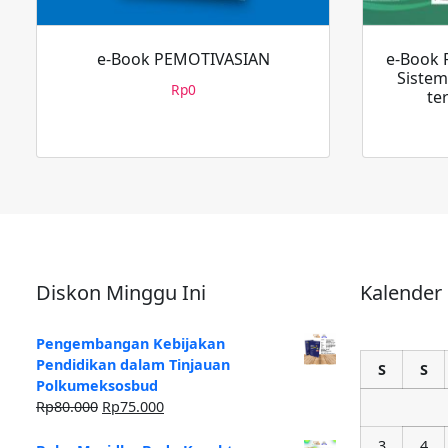
e-Book PEMOTIVASIAN
e-Book 
Sistem
Rp
0
te
Diskon Minggu Ini
Kalender
Pengembangan Kebijakan
Pendidikan dalam Tinjauan
S
S
Polkumeksosbud
Rp
80.000
Rp
75.000
3
4