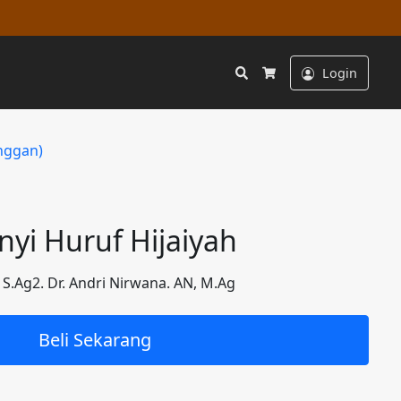
Search
Login
Cart
nggan)
nyi Huruf Hijaiyah
, S.Ag2. Dr. Andri Nirwana. AN, M.Ag
Beli Sekarang