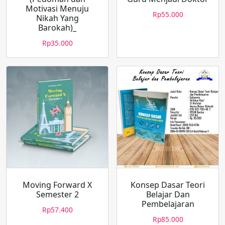
Motivasi Menuju
Rp
55.000
Nikah Yang
Barokah)_
Rp
35.000
Moving Forward X
Konsep Dasar Teori
Semester 2
Belajar Dan
Pembelajaran
Rp
57.400
Rp
85.000