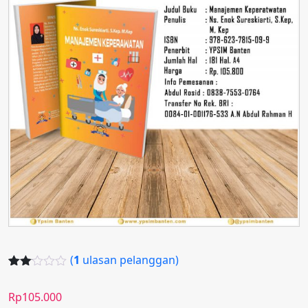
(
1
ulasan pelanggan)
Perin
1
gkat
Rp
105.000
2.00