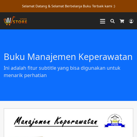
Selamat Datang & Selamat Berbelanja Buku Terbaik kami :)
Search
L
Cart
Buku Manajemen Keperawatan
Ini adalah fitur subtitle yang bisa digunakan untuk
menarik perhatian