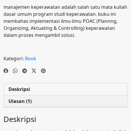
dari
5
manajemen keperawatan adalah salah satu mata kuliah
berd
dasar umum program studi keperawatan. buku ini
asa
rkan
membahas implementasi ilmu-ilmu POAC (Plannng,
penil
Organizing, Aktuating & Controlling) keperawatan
aian
pelan
dalam proses mengambil solusi.
ggan
Kategori:
Book
Deskripsi
Ulasan (1)
Deskripsi